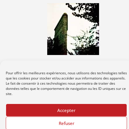
Pour offrir les meilleures expériences, nous utilisons des technologies telles
©
béatrice matet
2026 -
-
-
Plan du site
Mentions légales
Politique de
que les cookies pour stocker et/ou accéder aux informations des appareils.
Le fait de consentir à ces technologies nous permettra de traiter des
données telles que le comportement de navigation ou les ID uniques sur ce
-
-
Galerie Trait
confidentialité
Webdesign L’éditeur contemporain
site.
d'Union
Accepter
Refuser