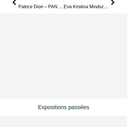
Patrice Dion – PAN et caetera – Monferran-Savès
Eva Kristina Mindszenti – Hôpital public, Visites Privées – Monferran-Savès
Expositions passées